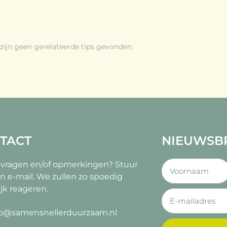
 zijn geen gerelateerde tips gevonden.
TACT
NIEUWSB
 vragen en/of opmerkingen?
Stuur
n e-mail. We zullen zo spoedig
jk reageren.
fo@samensnellerduurzaam.nl