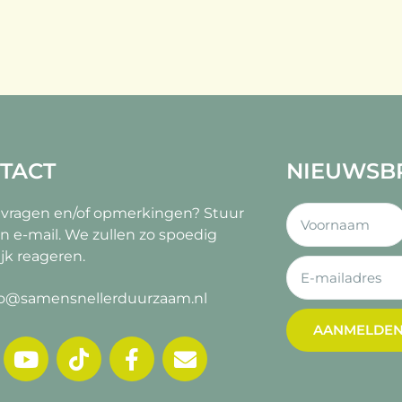
TACT
NIEUWSB
 vragen en/of opmerkingen?
Stuur
n e-mail. We zullen zo spoedig
jk reageren.
fo@samensnellerduurzaam.nl
AANMELDE