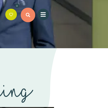
0
ding