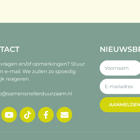
TACT
NIEUWSB
 vragen en/of opmerkingen?
Stuur
n e-mail. We zullen zo spoedig
jk reageren.
fo@samensnellerduurzaam.nl
AANMELDE