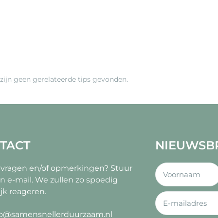
 zijn geen gerelateerde tips gevonden.
TACT
NIEUWSB
 vragen en/of opmerkingen?
Stuur
n e-mail. We zullen zo spoedig
jk reageren.
fo@samensnellerduurzaam.nl