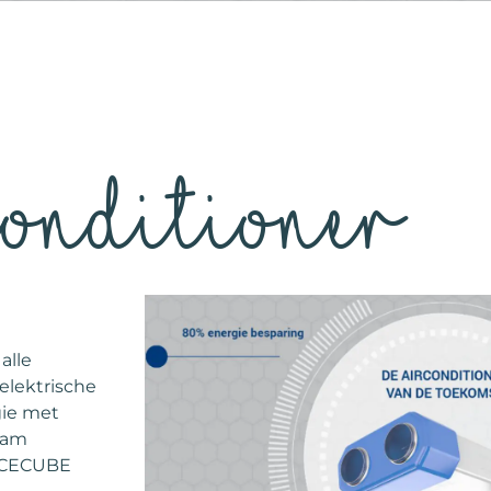
conditioner
alle
 elektrische
gie met
aam
 ICECUBE