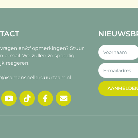
TACT
NIEUWSB
 vragen en/of opmerkingen?
Stuur
n e-mail. We zullen zo spoedig
jk reageren.
fo@samensnellerduurzaam.nl
AANMELDE