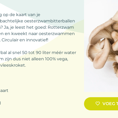
 op de kaart van je
mbachtelijke oesterzwambitterballen
? Ja, je leest het goed: Rotterzwam
ijven en kweekt naar oesterzwammen
Circulair en innovatief!
al al snel 50 tot 90 liter méér water
m zijn dus niet alleen 100% vega,
vleeskroket.
kaart
l
VOEG 