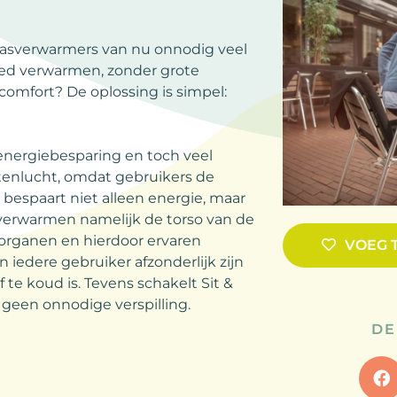
rrasverwarmers van nu onnodig veel
oed verwarmen, zonder grote
mfort? De oplossing is simpel:
 energiebesparing en toch veel
itenlucht, omdat gebruikers de
 bespaart niet alleen energie, maar
 verwarmen namelijk de torso van de
e organen en hierdoor ervaren
VOEG 
iedere gebruiker afzonderlijk zijn
te koud is. Tevens schakelt Sit &
s geen onnodige verspilling.
DE