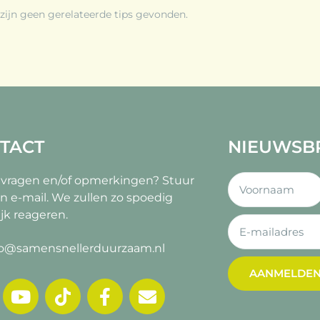
 zijn geen gerelateerde tips gevonden.
TACT
NIEUWSB
 vragen en/of opmerkingen?
Stuur
n e-mail. We zullen zo spoedig
jk reageren.
fo@samensnellerduurzaam.nl
AANMELDE