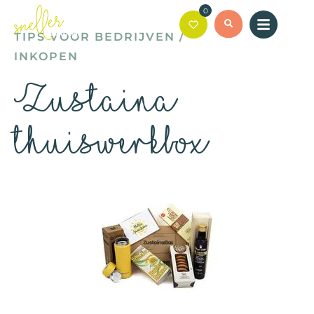
0
TIPS VOOR BEDRIJVEN
/
INKOPEN
Zustaina
thuiswerkbox