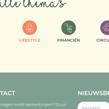
lle thema's
LIFESTYLE
FINANCIËN
CIRCU
TACT
NIEUWSB
 vragen en/of opmerkingen?
Stuur