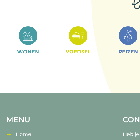
A
WONEN
VOEDSEL
REIZEN
MENU
CON
Home
Heb je