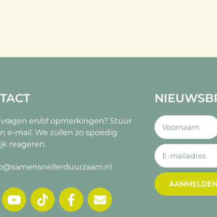
TACT
NIEUWSB
 vragen en/of opmerkingen?
Stuur
n e-mail. We zullen zo spoedig
jk reageren.
fo@samensnellerduurzaam.nl
AANMELDE