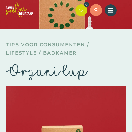
0
TIPS VOOR CONSUMENTEN
/
LIFESTYLE
/
BADKAMER
OrganiCup