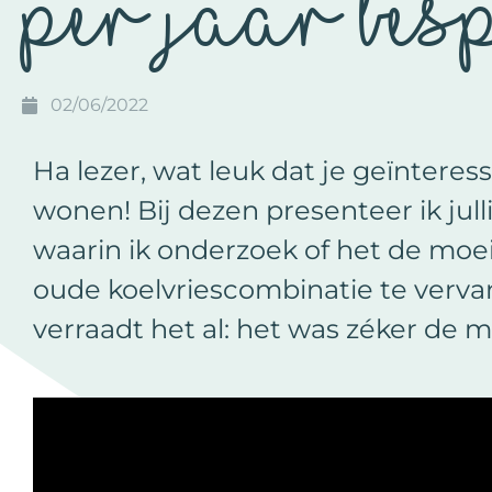
per jaar bes
02/06/2022
Ha lezer, wat leuk dat je geïntere
wonen! Bij dezen presenteer ik julli
waarin ik onderzoek of het de moe
oude koelvriescombinatie te vervan
verraadt het al: het was zéker de 