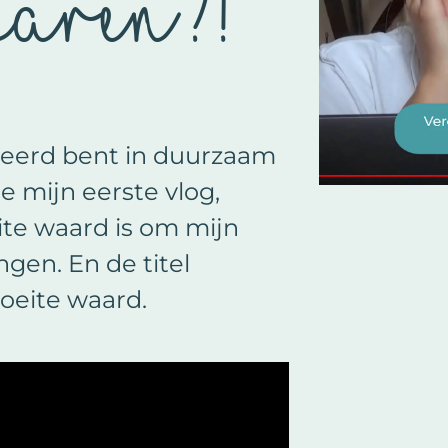
paren?!
sseerd bent in duurzaam
e mijn eerste vlog,
ite waard is om mijn
gen. En de titel
moeite waard.