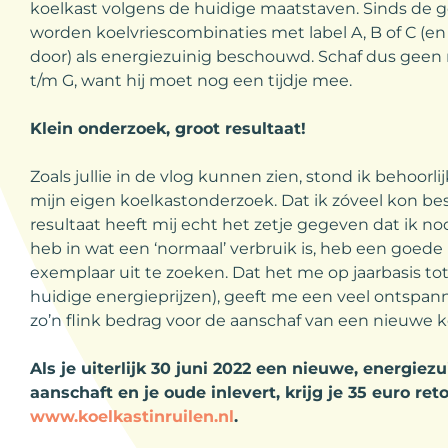
koelkast volgens de huidige maatstaven. Sinds de 
worden koelvriescombinaties met label A, B of C (en
door) als energiezuinig beschouwd. Schaf dus geen 
t/m G, want hij moet nog een tijdje mee.
Klein onderzoek, groot resultaat!
Zoals jullie in de vlog kunnen zien, stond ik behoorli
mijn eigen koelkastonderzoek. Dat ik zóveel kon bes
resultaat heeft mij echt het zetje gegeven dat ik no
heb in wat een ‘normaal’ verbruik is, heb een goe
exemplaar uit te zoeken. Dat het me op jaarbasis tot
huidige energieprijzen), geeft me een veel ontspan
zo’n flink bedrag voor de aanschaf van een nieuwe k
Als je uiterlijk 30 juni 2022 een nieuwe, energiezu
aanschaft en je oude inlevert, krijg je 35 euro re
www.koelkastinruilen.nl
.