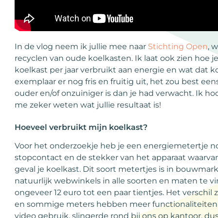
In de vlog neem ik jullie mee naar
Stichting Open
, 
recyclen van oude koelkasten. Ik laat ook zien hoe 
koelkast per jaar verbruikt aan energie en wat dat kos
exemplaar er nog fris en fruitig uit, het zou best een
ouder en/of onzuiniger is dan je had verwacht. Ik h
me zeker weten wat jullie resultaat is!
Hoeveel verbruikt mijn koelkast?
Voor het onderzoekje heb je een energiemetertje no
stopcontact en de stekker van het apparaat waarvan 
geval je koelkast. Dit soort metertjes is in bouwmar
natuurlijk webwinkels in alle soorten en maten te vi
ongeveer 12 euro tot een paar tientjes. Het verschil
en sommige meters hebben meer functionaliteiten. 
video gebruik, slingerde rond bij ons op kantoor, dus