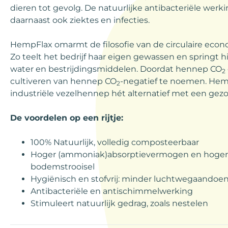
dieren tot gevolg. De natuurlijke antibacteriële we
daarnaast ook ziektes en infecties.
HempFlax omarmt de filosofie van de circulaire econ
Zo teelt het bedrijf haar eigen gewassen en springt h
water en bestrijdingsmiddelen. Doordat hennep CO
2
cultiveren van hennep CO
-negatief te noemen. Hem
2
industriële vezelhennep hét alternatief met een gez
De voordelen op een rijtje:
100% Natuurlijk, volledig composteerbaar
Hoger (ammoniak)absorptievermogen en hogere
bodemstrooisel
Hygiënisch en stofvrij: minder luchtwegaandoen
Antibacteriële en antischimmelwerking
Stimuleert natuurlijk gedrag, zoals nestelen