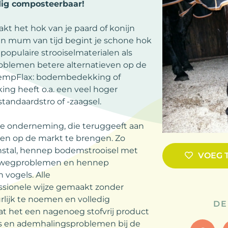
edig composteerbaar!
kt het hok van je paard of konijn
en mum van tijd begint je schone hok
opulaire strooiselmaterialen als
problemen betere alternatieven op de
HempFlax: bodembedekking of
g heeft o.a. een veel hoger
andaardstro of -zaagsel.
he onderneming, die teruggeeft aan
ten op de markt te brengen. Zo
nstal, hennep bodemstrooisel met
VOEG 
htwegproblemen en hennep
 vogels. Alle
ssionele wijze gemaakt zonder
lijk te noemen en volledig
DE
t het een nagenoeg stofvrij product
ies en ademhalingsproblemen bij de