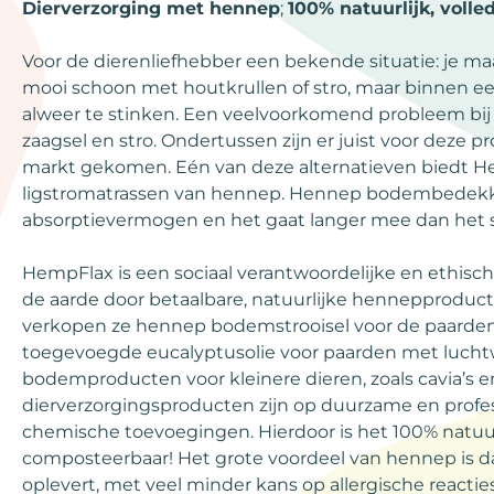
Dierverzorging met hennep
;
100% natuurlijk, voll
Voor de dierenliefhebber een bekende situatie: je maa
mooi schoon met houtkrullen of stro, maar binnen e
alweer te stinken. Een veelvoorkomend probleem bij p
zaagsel en stro. Ondertussen zijn er juist voor deze 
markt gekomen. Eén van deze alternatieven biedt 
ligstromatrassen van hennep. Hennep bodembedekkin
absorptievermogen en het gaat langer mee dan het st
HempFlax is een sociaal verantwoordelijke en ethisc
de aarde door betaalbare, natuurlijke hennepproduc
verkopen ze hennep bodemstrooisel voor de paarde
toegevoegde eucalyptusolie voor paarden met luc
bodemproducten voor kleinere dieren, zoals cavia’s en
dierverzorgingsproducten zijn op duurzame en profe
chemische toevoegingen. Hierdoor is het 100% natuur
composteerbaar! Het grote voordeel van hennep is da
oplevert, met veel minder kans op allergische react