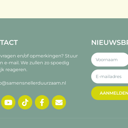
TACT
NIEUWSB
 vragen en/of opmerkingen?
Stuur
n e-mail. We zullen zo spoedig
jk reageren.
fo@samensnellerduurzaam.nl
AANMELDE