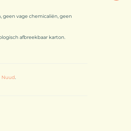
, geen vage chemicaliën, geen
iologisch afbreekbaar karton.
n Nuud
.