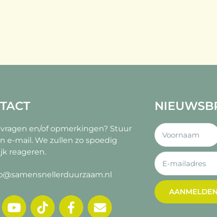
TACT
NIEUWSB
 vragen en/of opmerkingen?
Stuur
n e-mail. We zullen zo spoedig
jk reageren.
fo@samensnellerduurzaam.nl
AANMELDE