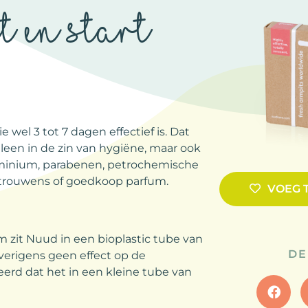
t en start
wel 3 tot 7 dagen effectief is. Dat
alleen in de zin van hygiëne, maar ook
luminium, parabenen, petrochemische
 trouwens of goedkoop parfum.
VOEG 
m zit Nuud in een bioplastic tube van
DE
overigens geen effect op de
reerd dat het in een kleine tube van