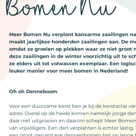
Bomen Nu
Meer Bomen Nu verplant kansarme zaailingen naa
maakt jaarlijkse honderden zaailingen aan. De me
omdat ze groeien op plekken waar ze niet groot
deze zaailingen in de winter voorzichtig uit te 
ze elders uit tot volwassen exemplaar. Een logi
leuker manier voor meer bomen in Nederland!
Oh oh Denneboom
Voor een duurzame kerst ben je bij de kerstactie 
adres. Overal op de heide komen namelijk jonge 
daar niet uitgroeien en daarom schept Meer Bomen
van vrijwilligers. Een den verplanten is echter lasti
een groot percentage dennenbomen het op lange t