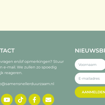
TACT
NIEUWSB
 vragen en/of opmerkingen?
Stuur
n e-mail. We zullen zo spoedig
jk reageren.
fo@samensnellerduurzaam.nl
AANMELDE