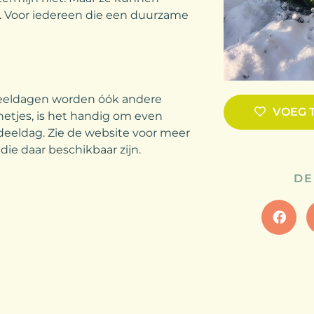
m. Voor iedereen die een duurzame
deeldagen worden óók andere
VOEG 
etjes, is het handig om even
deeldag. Zie de website voor meer
die daar beschikbaar zijn.
DE