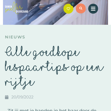
0
NIEUWS
Alle goedkope
bespaartips op een
rijtje
20/09/2022
Zit jij met je handen in het haar door de