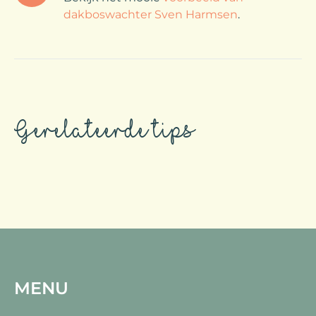
dakboswachter Sven Harmsen
.
Gerelateerde tips
MENU