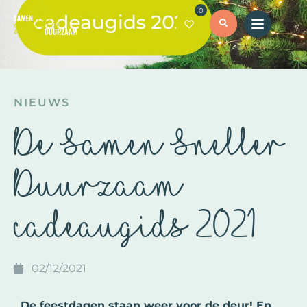
0
NIEUWS
De Samen Sneller
Duurzaam
cadeaugids 2021
02/12/2021
De feestdagen staan weer voor de deur! En